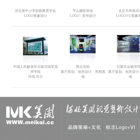
河北省中小学创新教育学会
平山摄影协会
北京天和俱乐
LOGO形象设计
LOGO / 宣传设计
LOGO/VI/形象
中国人民解放军石家庄陆军指
邢台光热
石家庄运输管
挥学院
展厅策划、创意设计、亮相落
展厅策划、创意设计
环境.导示
地
地