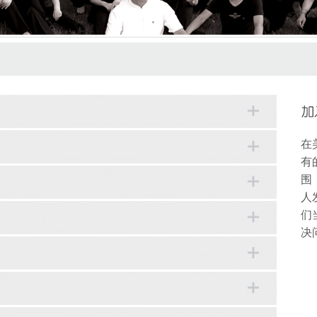
在
有
围
人
们
决