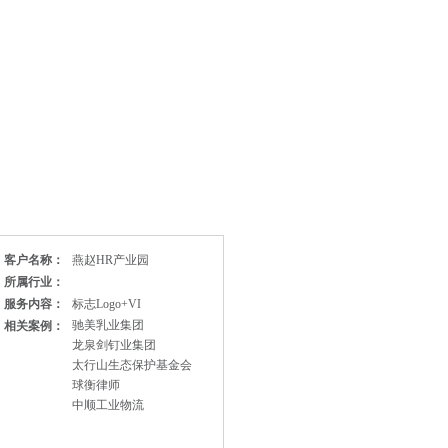
客户名称：
燕赵HR产业园
所属行业：
服务内容：
标志Logo+VI
驰美乳业集团
相关案例：
龙泉剑钉业集团
太行山生态保护基金会
球衡律师
中顺工业物流