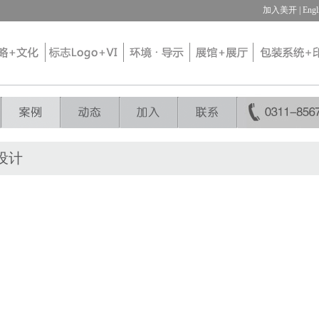
加入美开
| Engl
 设计